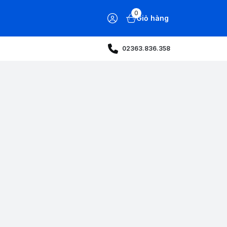
0
Giỏ hàng
02363.836.358