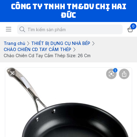
CÔNG TY TNHH TM&DV CHỊ HAI
ĐỨC
0
Trang chủ
THIẾT BỊ DỤNG CỤ NHÀ BẾP
CHẢO CHIÊN CD TAY CẦM THÉP
Chảo Chiên Cd Tay Cầm Thép Size: 26 Cm