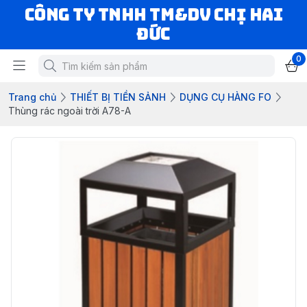
CÔNG TY TNHH TM&DV CHỊ HAI
ĐỨC
0
Trang chủ
THIẾT BỊ TIỀN SẢNH
DỤNG CỤ HÀNG FO
Thùng rác ngoài trời A78-A