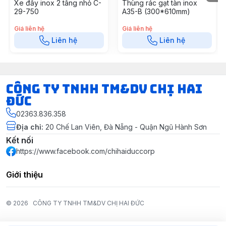
Xe đẩy inox 2 tầng nhỏ C-
Thùng rác gạt tàn inox
29-750
A35-B (300*610mm)
Giá liên hệ
Giá liên hệ
Liên hệ
Liên hệ
CÔNG TY TNHH TM&DV CHỊ HAI
ĐỨC
02363.836.358
Địa chỉ
:
20 Chế Lan Viên, Đà Nẵng - Quận Ngũ Hành Sơn
Kết nối
https://www.facebook.com/chihaiduccorp
Giới thiệu
© 2026
CÔNG TY TNHH TM&DV CHỊ HAI ĐỨC