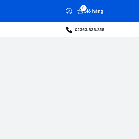
0
Giỏ hàng
02363.836.358