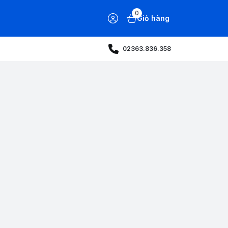
0
Giỏ hàng
02363.836.358