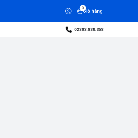
0
Giỏ hàng
02363.836.358