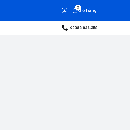
0
Giỏ hàng
02363.836.358