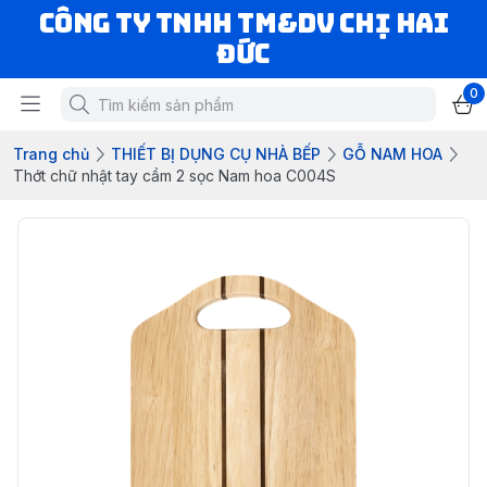
CÔNG TY TNHH TM&DV CHỊ HAI
ĐỨC
0
Trang chủ
THIẾT BỊ DỤNG CỤ NHÀ BẾP
GỖ NAM HOA
Thớt chữ nhật tay cầm 2 sọc Nam hoa C004S