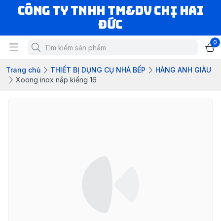
CÔNG TY TNHH TM&DV CHỊ HAI
ĐỨC
0
Trang chủ
THIẾT BỊ DỤNG CỤ NHÀ BẾP
HÀNG ANH GIÀU
Xoong inox nắp kiếng 16