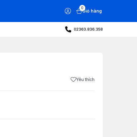
0
Giỏ hàng
02363.836.358
Yêu thích