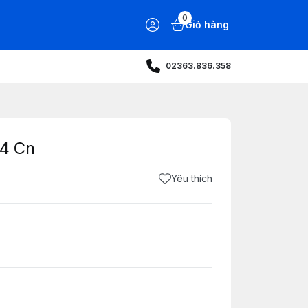
0
Giỏ hàng
02363.836.358
4 Cn
Yêu thích