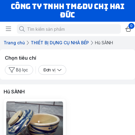
CÔNG TY TNHH TM&DV CHỊ HAI
ĐỨC
0
Trang chủ
THIẾT BỊ DỤNG CỤ NHÀ BẾP
Hũ SÀNH
Chọn tiêu chí
Bộ lọc
Đơn vị
Hũ SÀNH