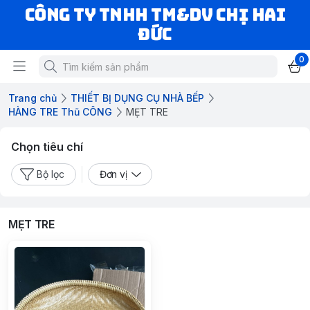
CÔNG TY TNHH TM&DV CHỊ HAI
ĐỨC
0
Trang chủ
THIẾT BỊ DỤNG CỤ NHÀ BẾP
HÀNG TRE Thũ CÔNG
MẸT TRE
Chọn tiêu chí
Bộ lọc
Đơn vị
MẸT TRE