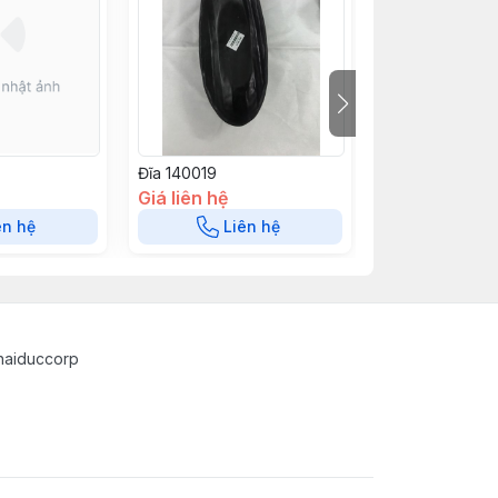
Đĩa 140019
Đĩa 140018
Giá liên hệ
Giá liên hệ
ên hệ
Liên hệ
Liê
haiduccorp