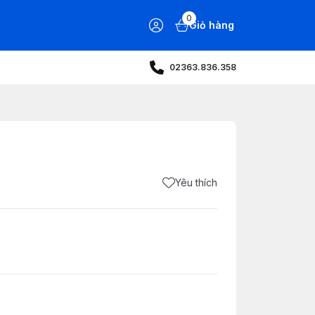
0
Giỏ hàng
02363.836.358
Yêu thích