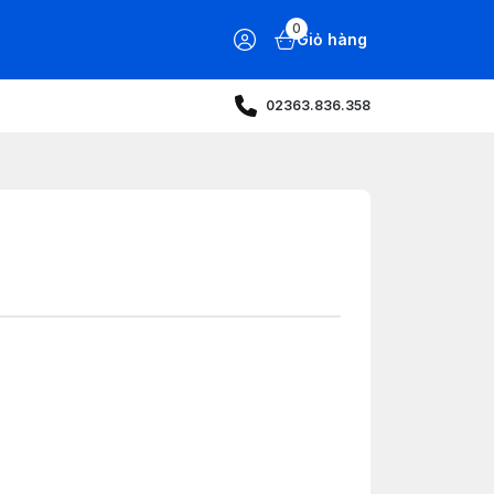
0
Giỏ hàng
02363.836.358