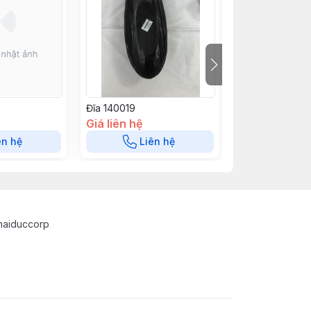
Đĩa 140019
Đĩa 140018
Giá liên hệ
Giá liên hệ
ên hệ
Liên hệ
Liê
haiduccorp