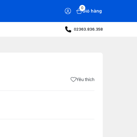
0
Giỏ hàng
02363.836.358
Yêu thích