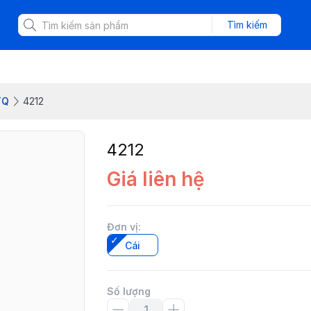
Tìm kiếm
TQ
4212
4212
Giá liên hệ
Đơn vị
:
Cái
Số lượng