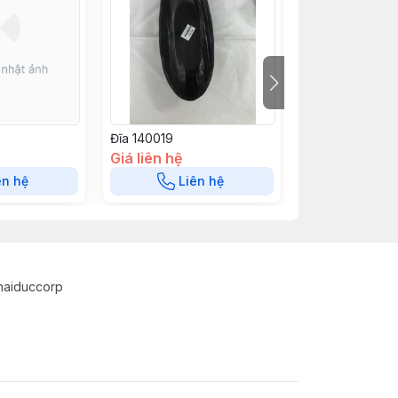
Đĩa 140019
Đĩa 140018
Giá liên hệ
Giá liên hệ
ên hệ
Liên hệ
Liê
haiduccorp