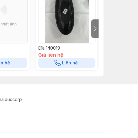
Đĩa 140019
Đĩa 140018
Giá liên hệ
Giá liên hệ
ên hệ
Liên hệ
Liê
haiduccorp