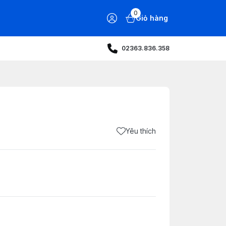
0
Giỏ hàng
02363.836.358
Yêu thích