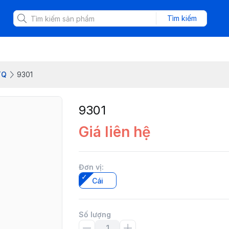
Tìm kiếm
TQ
9301
9301
Giá liên hệ
Đơn vị
:
Cái
Số lượng