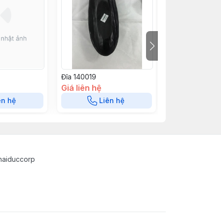
Đĩa 140019
Đĩa 140018
Giá liên hệ
Giá liên hệ
ên hệ
Liên hệ
Liê
haiduccorp