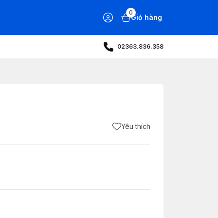
0
Giỏ hàng
02363.836.358
Yêu thích