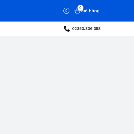
0
Giỏ hàng
02363.836.358