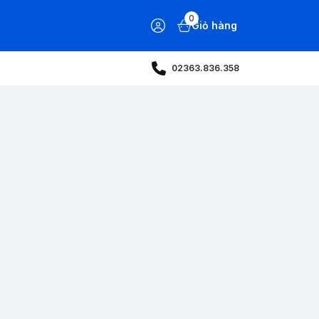
0
Giỏ hàng
02363.836.358