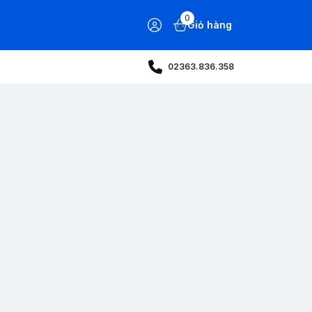
0
Giỏ hàng
02363.836.358