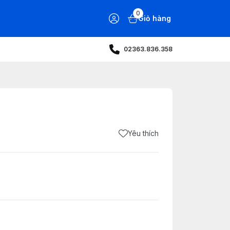
0
Giỏ hàng
02363.836.358
Yêu thích