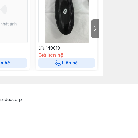
Đĩa 140019
Đĩa 140018
Giá liên hệ
Giá liên hệ
ên hệ
Liên hệ
Liê
haiduccorp