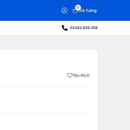
0
Giỏ hàng
02363.836.358
Yêu thích