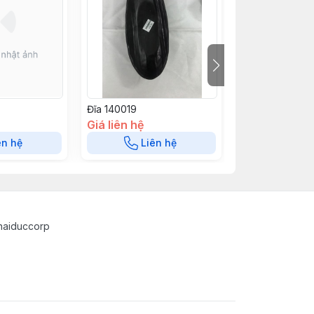
Đĩa 140019
Đĩa 140018
Giá liên hệ
Giá liên hệ
ên hệ
Liên hệ
Liê
haiduccorp