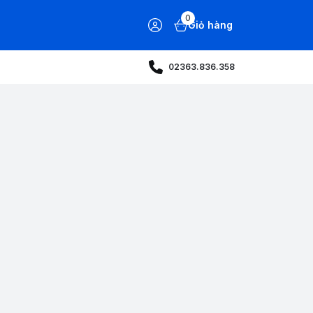
0
Giỏ hàng
02363.836.358