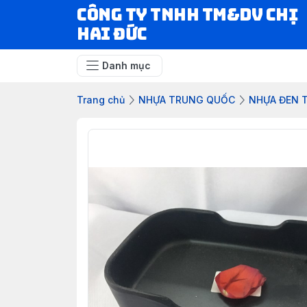
CÔNG TY TNHH TM&DV CHỊ
HAI ĐỨC
Danh mục
Trang chủ
NHỰA TRUNG QUỐC
NHỰA ĐEN 