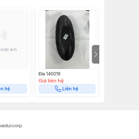
Đĩa 140019
Đĩa 140018
Giá liên hệ
Giá liên hệ
ên hệ
Liên hệ
Liê
haiduccorp