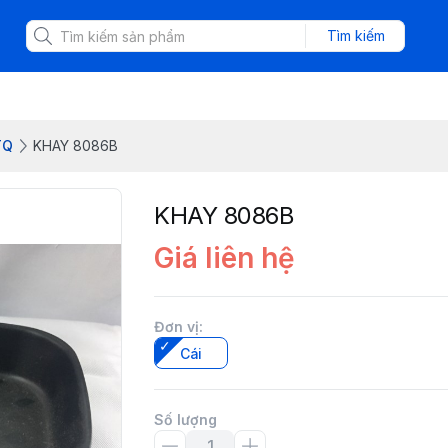
Tìm kiếm
TQ
KHAY 8086B
KHAY 8086B
Giá liên hệ
Đơn vị
:
Cái
Số lượng