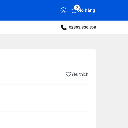
0
Giỏ hàng
02363.836.358
Yêu thích