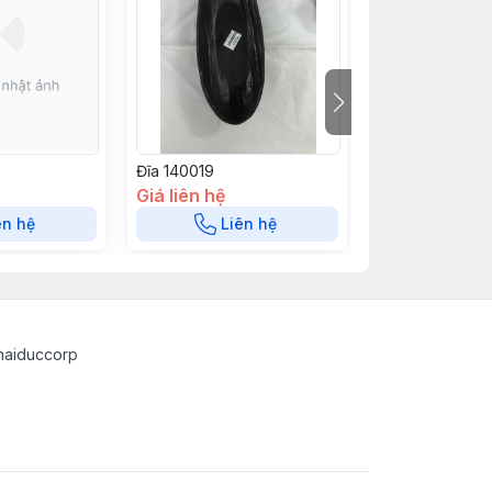
Đĩa 140019
Đĩa 140018
Giá liên hệ
Giá liên hệ
ên hệ
Liên hệ
Liê
haiduccorp