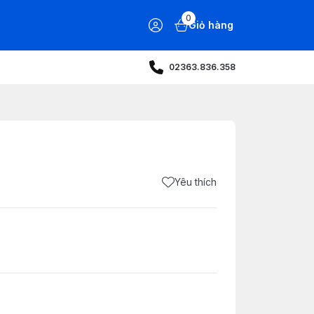
0
Giỏ hàng
02363.836.358
Yêu thích