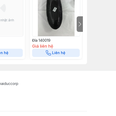
Đĩa 140019
Đĩa 140018
Giá liên hệ
Giá liên hệ
ên hệ
Liên hệ
Liê
haiduccorp