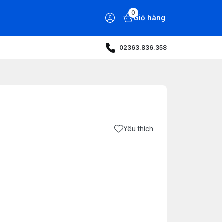
0
Giỏ hàng
02363.836.358
Yêu thích