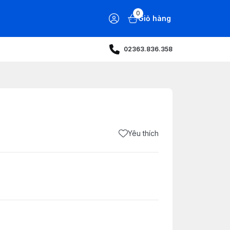
0
Giỏ hàng
02363.836.358
Yêu thích