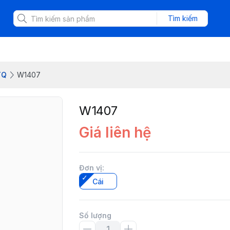
Tìm kiếm
TQ
W1407
W1407
Giá liên hệ
Đơn vị
:
Cái
Số lượng