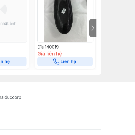
Đĩa 140019
Đĩa 140018
Giá liên hệ
Giá liên hệ
ên hệ
Liên hệ
Liê
haiduccorp