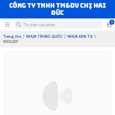
CÔNG TY TNHH TM&DV CHỊ HAI
ĐỨC
0
Trang chủ
NHỰA TRUNG QUỐC
NHỰA ĐEN TQ
W6SQRF