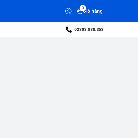
0
Giỏ hàng
02363.836.358