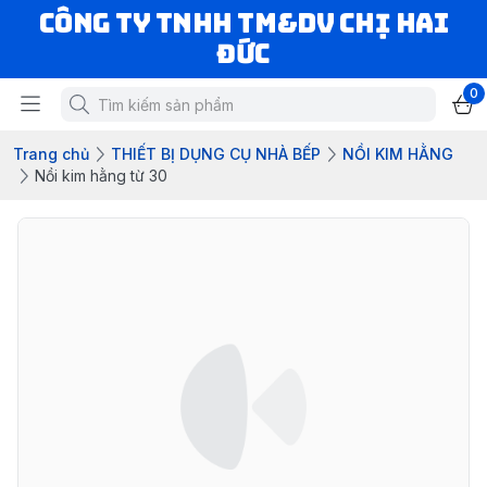
CÔNG TY TNHH TM&DV CHỊ HAI
ĐỨC
0
Trang chủ
THIẾT BỊ DỤNG CỤ NHÀ BẾP
NỒI KIM HẰNG
Nồi kim hằng từ 30