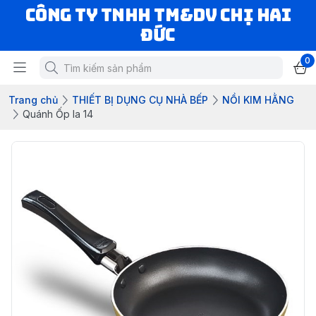
CÔNG TY TNHH TM&DV CHỊ HAI
ĐỨC
0
Trang chủ
THIẾT BỊ DỤNG CỤ NHÀ BẾP
NỒI KIM HẰNG
Quánh Ốp la 14