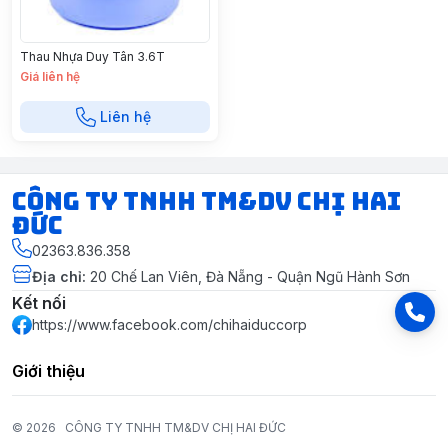
Thau Nhựa Duy Tân 3.6T
Giá liên hệ
Liên hệ
CÔNG TY TNHH TM&DV CHỊ HAI
ĐỨC
02363.836.358
Địa chỉ
:
20 Chế Lan Viên, Đà Nẵng - Quận Ngũ Hành Sơn
Kết nối
https://www.facebook.com/chihaiduccorp
Giới thiệu
© 2026
CÔNG TY TNHH TM&DV CHỊ HAI ĐỨC