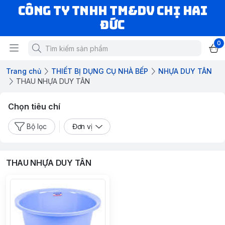
CÔNG TY TNHH TM&DV CHỊ HAI
ĐỨC
0
Trang chủ
THIẾT BỊ DỤNG CỤ NHÀ BẾP
NHỰA DUY TÂN
THAU NHỰA DUY TÂN
Chọn tiêu chí
Bộ lọc
Đơn vị
THAU NHỰA DUY TÂN