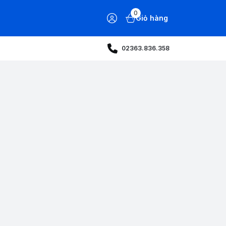
0
Giỏ hàng
02363.836.358