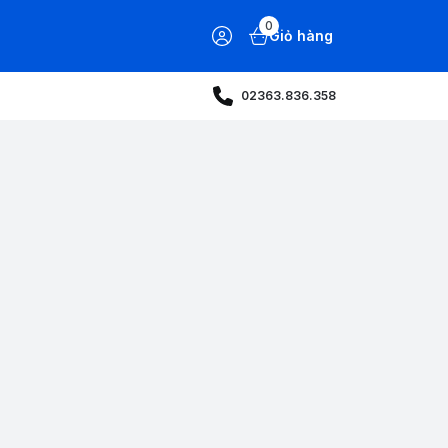
0
Giỏ hàng
02363.836.358